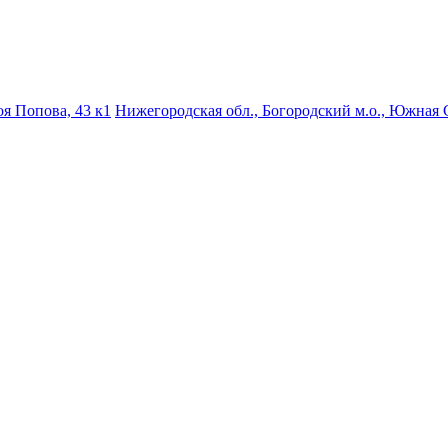
роя Попова, 43 к1
Нижегородская обл., Богородский м.о., Южная