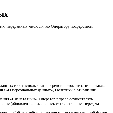
ных
ных, переданных мною лично Оператору посредством
нных и без использования средств автоматизации, а также
52-ФЗ «О персональных данных», Политики в отношении
пания «Планета шин». Оператор вправе осуществлять
ение (обновление, изменение), использование, передача
рм на Сайте и действует до дня отзыва в письменной форме.