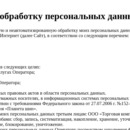
а обработку персональных дан
ую и неавтоматизированную обработку моих персональных дан
Интернет (далее Сайт), в соответствии со следующим перечнем:
 в следующих целях:
лугах Оператора;
Оператора;
ых правовых актов в области персональных данных.
мажных носителях, в информационных системах персональных да
твии с требованиями Федерального закона от 27.07.2006 г. №1
ия «Планета шин».
 моих персональных данных третьим лицам: ООО «Торговая ком
ми: сбор, запись, систематизация, накопление, хранение, уточн
ие, блокирование, уничтожение.
 моих персональных данных Оператору посредством заполнения фо