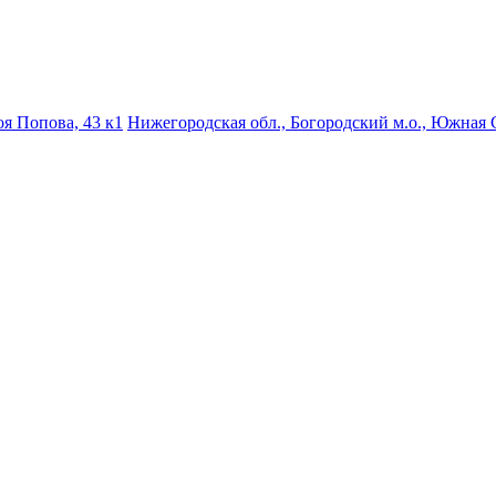
роя Попова, 43 к1
Нижегородская обл., Богородский м.о., Южная