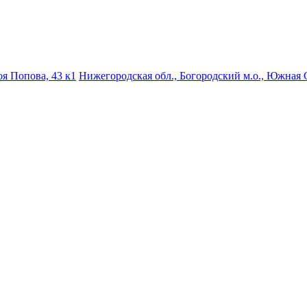
роя Попова, 43 к1
Нижегородская обл., Богородский м.о., Южная