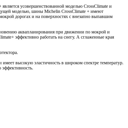
 + является усовершенствованной моделью CrossClimate и
дущей моделью, шины Michelin CrossClimate + имеют
 мокрой дорогах и на поверхностях с внезапно выпавшим
новению аквапланирования при движении по мокрой и
imate+ эффективно работать на снегу. А сглаженные края
отектора.
имеет высокую эластичность в широком спектре температур.
ю эффективность.