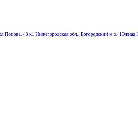
роя Попова, 43 к1
Нижегородская обл., Богородский м.о., Южная