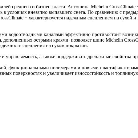
билей среднего и бизнес класса. Автошина Michelin CrossClimate
ь в условиях внезапно выпавшего снега. По сравнению с преды
rossClimate + характеризуется надежным сцеплением на сухой и
ими водоотводными каналами эффективно противостоит возник
, дополненных острыми краями, позволяет шине Michelin CrossCl
адежность сцепления на сухом покрытии.
 и управляемость, а также поддерживать дренажные свойства пр
кой, функциональными полимерами и новыми пластификаторами 
разных поверхностях и увеличивает износостойкость и топливну