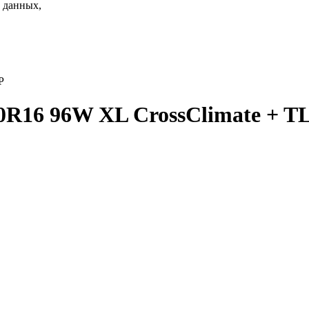
 данных,
P
0R16 96W XL CrossClimate + T