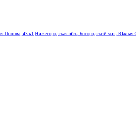
роя Попова, 43 к1
Нижегородская обл., Богородский м.о., Южная